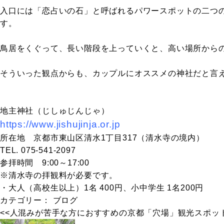
入口には「恋占いの石」と呼ばれるパワースポットの二つ
す。
鳥居をくぐって、長い階段を上っていくと、高い場所から
そういった観点からも、カップルにオススメの神社だと言
地主神社（じしゅじんじゃ）
https://www.jishujinja.or.jp
所在地 京都市東山区清水
1
丁目
317
（清水寺の境内）
TEL. 075-541-2097
参拝時間
9:00
～
17:00
※
清水寺の拝観料が必要です。
・大人（高校生以上）
1
名
400
円、小中学生
1
名
200
円
カテゴリー：
ブログ
<<
人混みが苦手な方におすすめの京都「穴場」観光スポッ